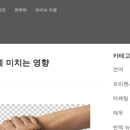
그인
연락처
라이브 지원
카테
에 미치는 영향
언어
프리랜
마케팅
재무
번역 